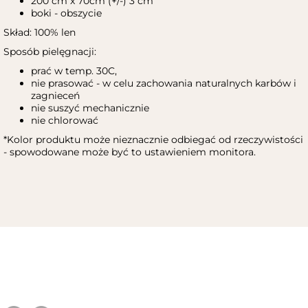
200 cm x 70cm (+/-) 3 cm
boki - obszycie
Skład: 100% len
Sposób pielęgnacji:
prać w temp. 30C,
nie prasować - w celu zachowania naturalnych karbów i
zagnieceń
nie suszyć mechanicznie
nie chlorować
*Kolor produktu może nieznacznie odbiegać od rzeczywistości
- spowodowane może być to ustawieniem monitora.