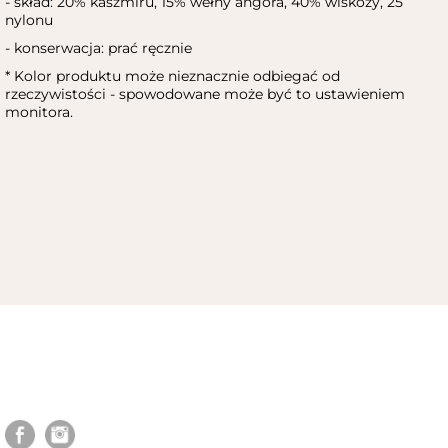
- skład: 20% kaszmiru, 15% wełny angora, 40% wiskozy, 25
nylonu
- konserwacja: prać ręcznie
* Kolor produktu może nieznacznie odbiegać od
rzeczywistości - spowodowane może być to ustawieniem
monitora.