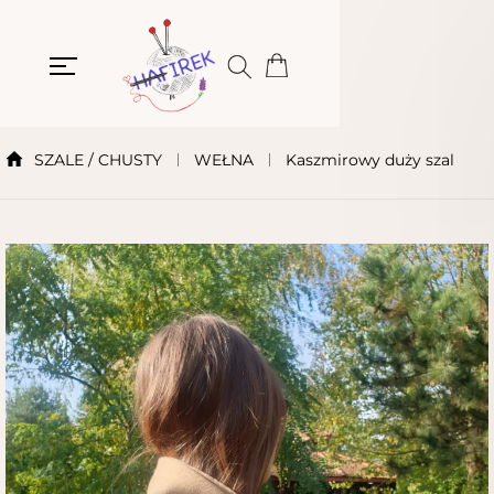
SZALE / CHUSTY
WEŁNA
Kaszmirowy duży szal