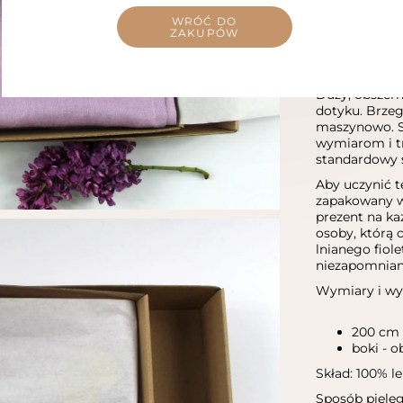
WRÓĆ DO
ZAKUPÓW
OPIS
Duży, obszerny
dotyku. Brzeg
maszynowo. Sz
wymiarom i t
standardowy 
Aby uczynić t
zapakowany w 
prezent na ka
osoby, którą 
lnianego fiole
ni
Wymi
200 cm 
boki - o
Skład: 100% l
Sposób pielęg