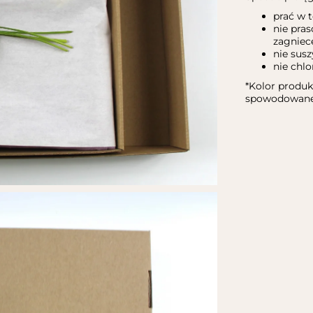
prać w 
nie pra
zagniec
nie sus
nie chl
*Kolor produk
spowodowane 