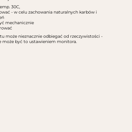
temp. 30C,
sować - w celu zachowania naturalnych karbów i
eń
zyć mechanicznie
orować
tu może nieznacznie odbiegać od rzeczywistości -
może być to ustawieniem monitora.