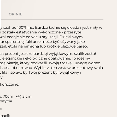
OPINIE
 szal ze 100% lnu. Bardzo ładnie się układa i jest miły w
i zostały estetycznie wykończone - przeszyte
al nadaje się na wielu stylizacji. Dzięki swym
ransparentnej fakturze może być używany jako
szal, etola na ramiona lub krótkie plażowe pareo.
en prezent jeszcze bardziej wyjątkowym, szalik został
eleganckie i ekologiczne opakowanie. To idealny
żdą okazję, który podkreśli Twoją troskę i uwagę wobec
chcesz obdarować. Wybierz ten zestaw prezentowy szala
t lila i spraw, by Twój prezent był wyjątkowy i
ezapomniany!
ary i wykończenie:
x 70cm (+/-) 3 cm
bszycie
en
nacji: