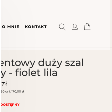
O MNIE
KONTAKT
entowy duży szal
y - fiolet lila
 zł
30 dni: 170,00 zł
)
EDOSTĘPNY
i